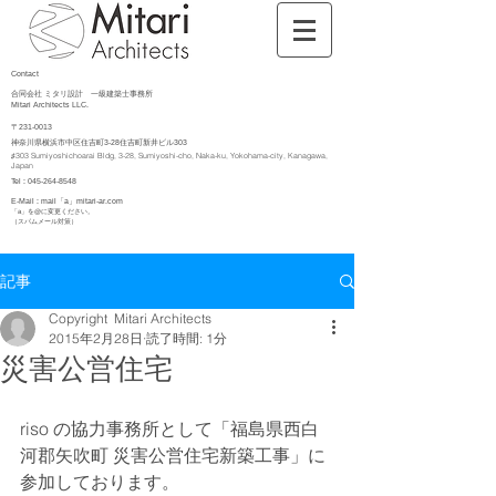
Contact
合同会社 ミタリ設計 一級建築士事務所
Mitari Architects LLC.
〒231-0013
神奈川県横浜市中区住吉町3-28住吉町新井ビル303
♯303 Sumiyoshichoarai Bldg, 3-28, Sumiyoshi-cho, Naka-ku, Yokohama-city, Kanagawa,
Japan
Tel :
045-264-8548
E-Mail : mail「a」mitari-ar.com
「a」​を@に変更ください。
（スパムメール対策）
記事
Copyright Mitari Architects
2015年2月28日
読了時間: 1分
災害公営住宅
riso の協力事務所として「福島県西白
河郡矢吹町 災害公営住宅新築工事」に
参加しております。